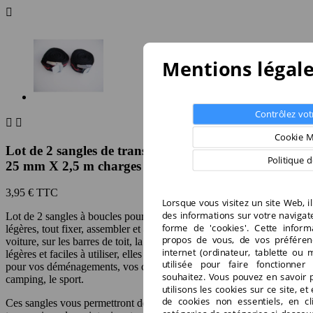

Mentions légal
Contrôlez vot


Cookie 
Lot de 2 sangles de transport et de fixation à boucle
Politique 
25 mm X 2,5 m charges légères
3,95 €
TTC
Lorsque vous visitez un site Web, i
des informations sur votre navigat
Lot de 2 sangles à boucles pour transporter toutes vos charges
forme de 'cookies'. Cette inform
légères, tout fixer, assembler et arrimer lors de vos transports en
propos de vous, de vos préféren
voiture, sur les barres de toit, la remorque, en camionnette. Très
internet (ordinateur, tablette ou 
légères et faciles à utiliser, elles vous rendront de multiples services
utilisée pour faire fonctionne
pour vos déménagements, vos chantiers, vos activités de plein air, le
souhaitez. Vous pouvez en savoir p
camping, le sport.
utilisons les cookies sur ce site, 
de cookies non essentiels, en cl
Ces sangles vous permettront des fixations et assemblages