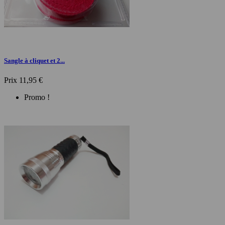
Sangle à cliquet et 2...
Prix
11,95 €
Promo !