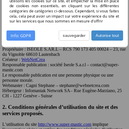
utilisons les cookies sur ce site, et empêcher la mise en place
Informations légales
de cookies non essentiels, en cliquant sur les différentes
catégories de catégories ci-dessous. Cependant, si vous faites
1. Présentation du site.
cela, cela peut avoir un impact sur votre expérience du site et
sur les services que nous sommes en mesure d'offrir
En vertu de l'article 6 de la loi n° 2004-575 du 21 juin 2004 pour la
confiance dans l'économie numérique, il est précisé aux utilisateurs
du site
http://www.super-mastic.com
l'identité des différents
Info: GDPR
sauvegarder
Autorise tout
intervenants dans le cadre de sa réalisation et de son suivi :
Propriétaire : ISEOLE S.AR.L – RCS 790 173 405 00024 – 23, rue
du Vignoble 68610 Lautenbach
Créateur :
WebNetCrea
Responsable publication : société Iseole S.a.r.l – contact@super-
mastic.com
Le responsable publication est une personne physique ou une
personne morale.
Webmaster : Cagni Stephane – stephane@webnetcrea.com
Hébergeur :
Infomaniak Network SA
–
Rue Eugène-Marziano, 25
CH - 1227 Genève - Suisse
2. Conditions générales d’utilisation du site et des
services proposés.
L’utilisation du site
http://www.super-mastic.com
implique