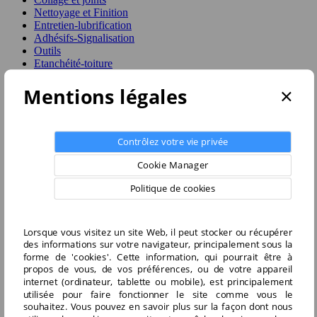
Nettoyage et Finition
Entretien-lubrification
Adhésifs-Signalisation
Outils
Etanchéité-toiture
Fixation
×
Mentions légales
Isoler
Réparations
Packs
Contrôlez votre vie privée
Garanties sécurité (à modifier dans le module
"Réassurance")
Cookie Manager
Politique de livraison (à modifier dans le module
Politique de cookies
"Réassurance")
Politique retours (à modifier dans le module
"Réassurance")
Lorsque vous visitez un site Web, il peut stocker ou récupérer
des informations sur votre navigateur, principalement sous la
Accueil
forme de 'cookies'. Cette information, qui pourrait être à
Mentions légales
propos de vous, de vos préférences, ou de votre appareil
internet (ordinateur, tablette ou mobile), est principalement
Mentions légales
utilisée pour faire fonctionner le site comme vous le
souhaitez. Vous pouvez en savoir plus sur la façon dont nous