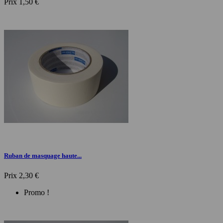
Prix
1,50 €
Ruban de masquage haute...
Prix
2,30 €
Promo !