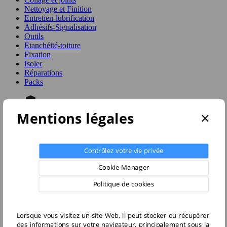
Nettoyage et Finition
Entretien-lubrification
Adhésifs-Signalisation
Outils
Etanchéité-toiture
Fixation
Isoler
Réparations
Packs
Garanties sécurité (à modifier dans le module
×
Mentions légales
"Réassurance")
Politique de livraison (à modifier dans le module
"Réassurance")
Contrôlez votre vie privée
Politique retours (à modifier dans le module
"Réassurance")
Cookie Manager
Accueil
Politique de cookies
Nettoyage et Finition
Nettoyage et Finition
Lorsque vous visitez un site Web, il peut stocker ou récupérer
des informations sur votre navigateur, principalement sous la