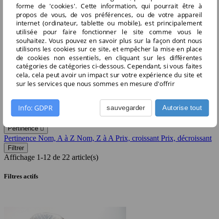
forme de 'cookies'. Cette information, qui pourrait être à

ok
propos de vous, de vos préférences, ou de votre appareil
internet (ordinateur, tablette ou mobile), est principalement
Filtrer par
utilisée pour faire fonctionner le site comme vous le
souhaitez. Vous pouvez en savoir plus sur la façon dont nous

Effacer tout
utilisons les cookies sur ce site, et empêcher la mise en place
de cookies non essentiels, en cliquant sur les différentes
Nettoyage et Finition
catégories de catégories ci-dessous. Cependant, si vous faites
cela, cela peut avoir un impact sur votre expérience du site et
Nettoyage et Finition
sur les services que nous sommes en mesure d'offrir
Il y a 22 produits.
Info: GDPR
sauvegarder
Autorise tout
Trier par :
Pertinence

Pertinence
Nom, A à Z
Nom, Z à A
Prix, croissant
Prix, décroissant
Filtrer
Affichage 1-12 de 22 article(s)
Filtres actifs