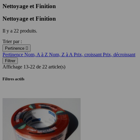
Nettoyage et Finition
Nettoyage et Finition
Il y a 22 produits.
Trier par :
Pertinence

Pertinence
Nom, A à Z
Nom, Z à A
Prix, croissant
Prix, décroissant
Filtrer
Affichage 13-22 de 22 article(s)
Filtres actifs