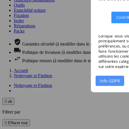
Outils
Etanchéité-toiture
Fixation
Contrôl
Isoler
Réparations
Packs
Lorsque vous vis
principalement s
Garanties sécurité (à modifier dans le module "Réassuranc
préférences, ou d
faire fonctionne
Politique de livraison (à modifier dans le module "Réassur
utilisons les coo
Politique retours (à modifier dans le module "Réassurance"
différentes catég
sur votre expérie
Accueil
Nettoyage et Finition
Info: GDPR
Nettoyage et Finition

ok
Filtrer par

Effacer tout