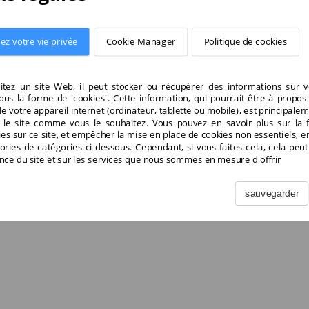
ez votre vie privée
Cookie Manager
Politique de cookies
itez un site Web, il peut stocker ou récupérer des informations sur v
ous la forme de 'cookies'. Cette information, qui pourrait être à propos
e")
e votre appareil internet (ordinateur, tablette ou mobile), est principalem
r le site comme vous le souhaitez. Vous pouvez en savoir plus sur la
ance")
kies sur ce site, et empêcher la mise en place de cookies non essentiels, en
)
ories de catégories ci-dessous. Cependant, si vous faites cela, cela peu
nce du site et sur les services que nous sommes en mesure d'offrir
sauvegarder