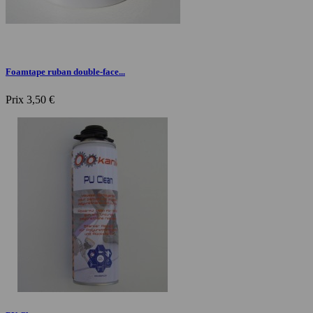
Foamtape ruban double-face...
Prix
3,50 €