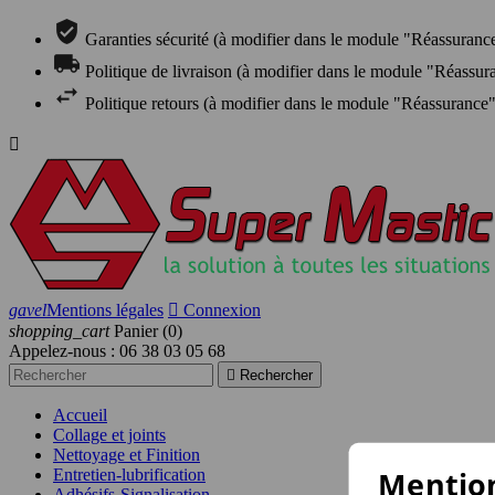
Garanties sécurité (à modifier dans le module "Réassuranc
Politique de livraison (à modifier dans le module "Réassur
Politique retours (à modifier dans le module "Réassurance"

gavel
Mentions légales

Connexion
shopping_cart
Panier
(0)
Appelez-nous :
06 38 03 05 68

Rechercher
Accueil
Collage et joints
Nettoyage et Finition
Mention
Entretien-lubrification
Adhésifs-Signalisation